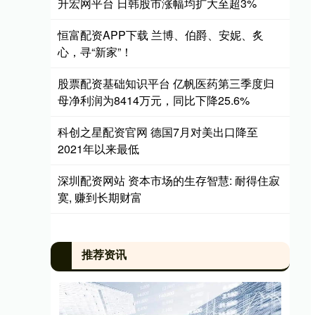
升宏网平台 日韩股市涨幅均扩大至超3%
恒富配资APP下载 兰博、伯爵、安妮、炙
心，寻“新家”！
股票配资基础知识平台 亿帆医药第三季度归
母净利润为8414万元，同比下降25.6%
科创之星配资官网 德国7月对美出口降至
2021年以来最低
深圳配资网站 资本市场的生存智慧: 耐得住寂
寞, 赚到长期财富
推荐资讯