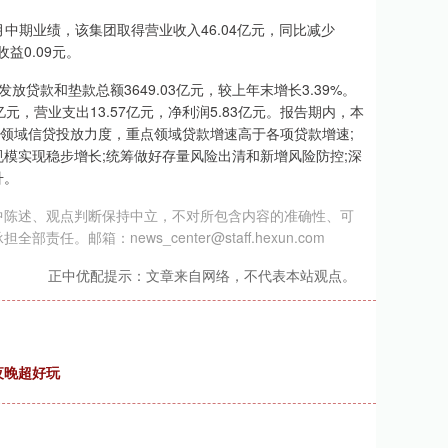
6个月中期业绩，该集团取得营业收入46.04亿元，同比减少
收益0.09元。
发放贷款和垫款总额3649.03亿元，较上年末增长3.39%。
4亿元，营业支出13.57亿元，净利润5.83亿元。报告期内，本
重点领域信贷投放力度，重点领域贷款增速高于各项贷款增速;
模实现稳步增长;统筹做好存量风险出清和新增风险防控;深
升。
中陈述、观点判断保持中立，不对所包含内容的准确性、可
箱：news_center@staff.hexun.com
正中优配提示：文章来自网络，不代表本站观点。
夜晚超好玩