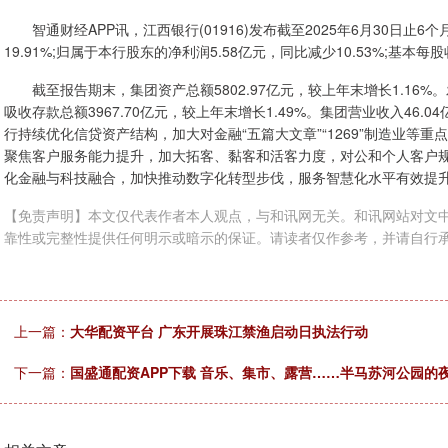
智通财经APP讯，江西银行(01916)发布截至2025年6月30日止
19.91%;归属于本行股东的净利润5.58亿元，同比减少10.53%;基本每股
截至报告期末，集团资产总额5802.97亿元，较上年末增长1.16%。
吸收存款总额3967.70亿元，较上年末增长1.49%。集团营业收入46.0
行持续优化信贷资产结构，加大对金融“五篇大文章”“1269”制造业等
聚焦客户服务能力提升，加大拓客、黏客和活客力度，对公和个人客户规
化金融与科技融合，加快推动数字化转型步伐，服务智慧化水平有效提
【免责声明】本文仅代表作者本人观点，与和讯网无关。和讯网站对文
靠性或完整性提供任何明示或暗示的保证。请读者仅作参考，并请自行承担全部责任。邮
上一篇：
大华配资平台 广东开展珠江禁渔启动日执法行动
下一篇：
国盛通配资APP下载 音乐、集市、露营……半马苏河公园的