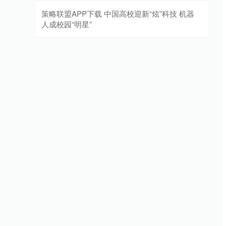
策略联盟APP下载 中国高校迎新“炫”科技 机器
人成校园“明星”