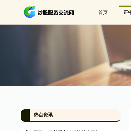
首页
正
热点资讯