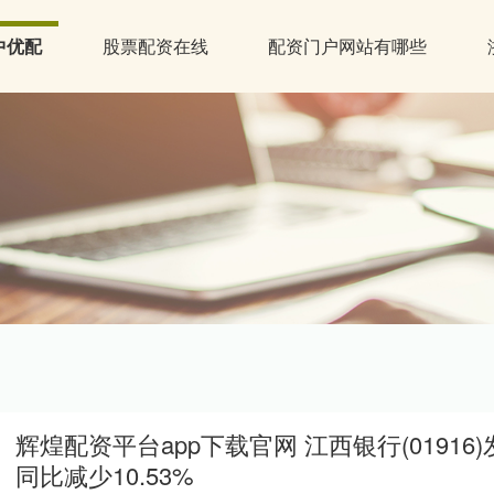
中优配
股票配资在线
配资门户网站有哪些
辉煌配资平台app下载官网 江西银行(01916
同比减少10.53%