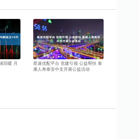
绪回暖 月
星速优配平台 党建引领 公益帮扶 泰
康人寿泰安中支开展公益活动